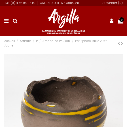
+33 (0) 4 42 04 05 14
GALERIE ARGILLA - AUBAGNE
Wishlist (
0
)
0
Accueil
Artisans
P
Amandine Poulain
Pot Sphere Taille 2 Stri
Jaune