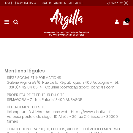
+33 (0) 4 42 04 05 14
GALERIE ARGILLA - AUBAGNE
Wishlist (
0
)
0
Mentions légales
SIÈGE SOCIAL ET INFORMATIONS
Galerie Argilla 59/61 Rue de la République, 13400 Aubagne - Tél.:
+33(0)4 42 04 05 14 - Courriel :
contact@agora-congres.com
PROPRIÉTAIRE ET ÉDITEUR DU SITE
SEMAGORA - Z.I. Les Paluds 13400 AUBAGNE
HÉBERGEMENT DU SITE
Hébergeur : ID Alizés - Adresse web :
https://www.id-alizes.fr
-
Adresse postale du siège : ID Alizés - 36 rue Clérisseau - 30000
Nîmes
CONCEPTION GRAPHIQUE, PHOTOS, VIDEOS ET DÉVELOPPEMENT WEB