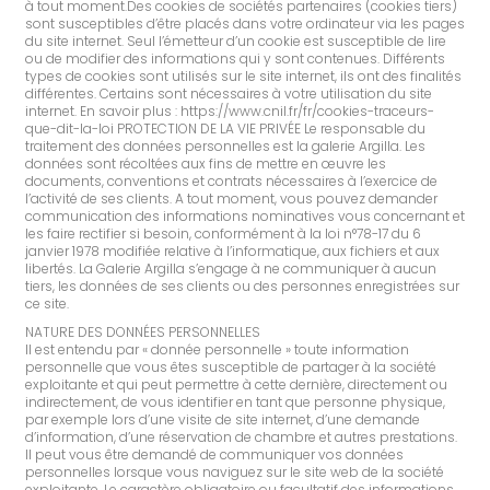
à tout moment.Des cookies de sociétés partenaires (cookies tiers)
sont susceptibles d’être placés dans votre ordinateur via les pages
du site internet. Seul l’émetteur d’un cookie est susceptible de lire
ou de modifier des informations qui y sont contenues. Différents
types de cookies sont utilisés sur le site internet, ils ont des finalités
différentes. Certains sont nécessaires à votre utilisation du site
internet. En savoir plus : https://www.cnil.fr/fr/cookies-traceurs-
que-dit-la-loi PROTECTION DE LA VIE PRIVÉE Le responsable du
traitement des données personnelles est la galerie Argilla. Les
données sont récoltées aux fins de mettre en œuvre les
documents, conventions et contrats nécessaires à l’exercice de
l’activité de ses clients. A tout moment, vous pouvez demander
communication des informations nominatives vous concernant et
les faire rectifier si besoin, conformément à la loi n°78-17 du 6
janvier 1978 modifiée relative à l’informatique, aux fichiers et aux
libertés. La Galerie Argilla s’engage à ne communiquer à aucun
tiers, les données de ses clients ou des personnes enregistrées sur
ce site.
NATURE DES DONNÉES PERSONNELLES
Il est entendu par « donnée personnelle » toute information
personnelle que vous êtes susceptible de partager à la société
exploitante et qui peut permettre à cette dernière, directement ou
indirectement, de vous identifier en tant que personne physique,
par exemple lors d’une visite de site internet, d’une demande
d’information, d’une réservation de chambre et autres prestations.
Il peut vous être demandé de communiquer vos données
personnelles lorsque vous naviguez sur le site web de la société
exploitante. Le caractère obligatoire ou facultatif des informations