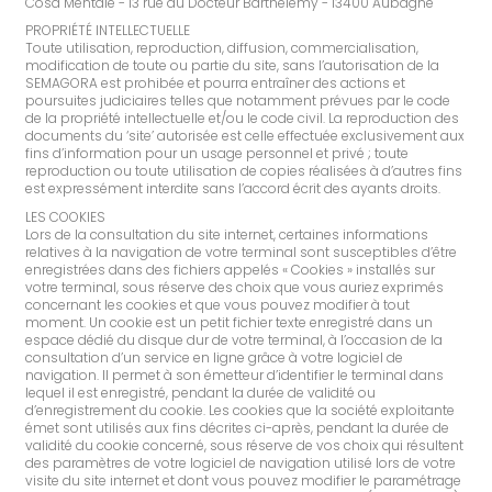
Cosa Mentale - 13 rue du Docteur Barthélémy - 13400 Aubagne
PROPRIÉTÉ INTELLECTUELLE
Toute utilisation, reproduction, diffusion, commercialisation,
modification de toute ou partie du site, sans l’autorisation de la
SEMAGORA est prohibée et pourra entraîner des actions et
poursuites judiciaires telles que notamment prévues par le code
de la propriété intellectuelle et/ou le code civil. La reproduction des
documents du ‘site’ autorisée est celle effectuée exclusivement aux
fins d’information pour un usage personnel et privé ; toute
reproduction ou toute utilisation de copies réalisées à d’autres fins
est expressément interdite sans l’accord écrit des ayants droits.
LES COOKIES
Lors de la consultation du site internet, certaines informations
relatives à la navigation de votre terminal sont susceptibles d’être
enregistrées dans des fichiers appelés « Cookies » installés sur
votre terminal, sous réserve des choix que vous auriez exprimés
concernant les cookies et que vous pouvez modifier à tout
moment. Un cookie est un petit fichier texte enregistré dans un
espace dédié du disque dur de votre terminal, à l’occasion de la
consultation d’un service en ligne grâce à votre logiciel de
navigation. Il permet à son émetteur d’identifier le terminal dans
lequel il est enregistré, pendant la durée de validité ou
d’enregistrement du cookie. Les cookies que la société exploitante
émet sont utilisés aux fins décrites ci-après, pendant la durée de
validité du cookie concerné, sous réserve de vos choix qui résultent
des paramètres de votre logiciel de navigation utilisé lors de votre
visite du site internet et dont vous pouvez modifier le paramétrage