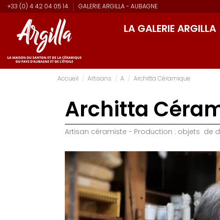
+33 (0) 4 42 04 05 14
GALERIE ARGILLA - AUBAGNE
LA GALERIE ARGILLA
Accueil
Artisans
A
Architta Céramique
Architta Céra
Artisan céramiste - Production : objets de 