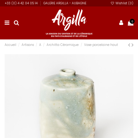
+33 (0) 4 42 04 05 14
GALERIE ARGILLA - AUBAGNE
Wishlist (
0
)
0
Accueil
Artisans
A
Architta Céramique
Vase porcelaine haut