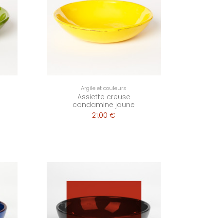
Argile et couleurs
Assiette creuse
condamine jaune
21,00 €