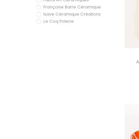
Françoise Barre Céramique
Isave Céramique Créations
Le Coq Poterie
Les deux provençales
Les Mains dans la Terre
Louis Sicard
Poterie Massucco
Sylvie Lorne
A