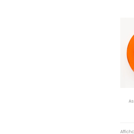
As
Affich