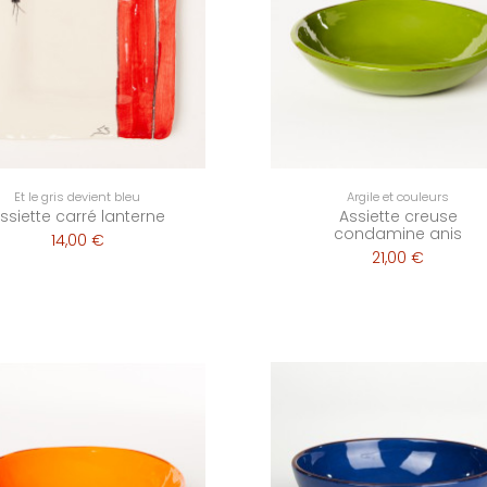
Et le gris devient bleu
Argile et couleurs
ssiette carré lanterne
Assiette creuse
condamine anis
14,00 €
21,00 €