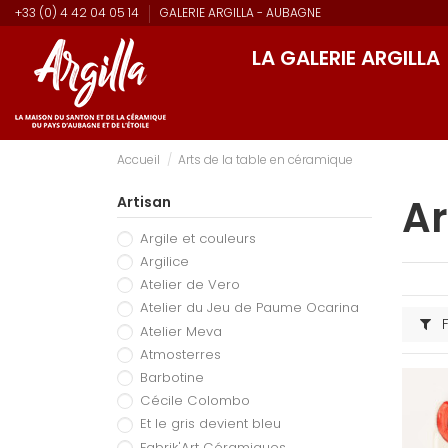
+33 (0) 4 42 04 05 14
GALERIE ARGILLA - AUBAGNE
LA GALERIE ARGILLA
Accueil
Arts de la table en céramique
Ar
Artisan
Argile et couleurs
Argilice
Atelier de Vero
Atelier du Jeu de Paume Ocarina
F
Atelier Meva
Atmosterres
Barbotine
Cécile Colombo
Et le gris devient bleu
Fabrik'Art Céramiques