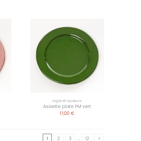
Argile et couleurs
Assiette plate PM vert
17,00 €
1
2
3
…
12