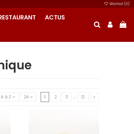
Wishlist (
0
)
RESTAURANT
ACTUS
amique
A à Z
24
1
2
3
…
12