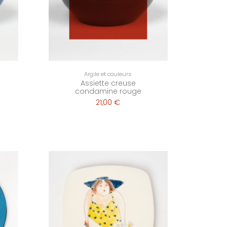
Argile et couleurs
Assiette creuse
condamine rouge
21,00 €