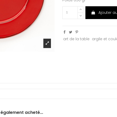
Poids 650 gr
Ajouter a
art de la table
argile et cou
t également acheté...