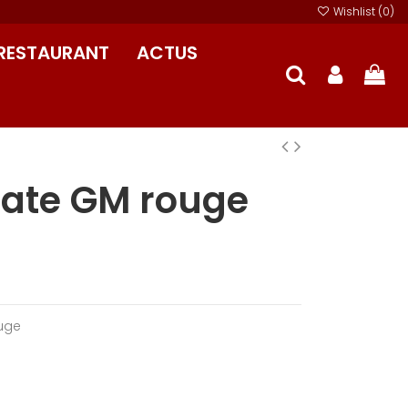
Wishlist (
0
)
RESTAURANT
ACTUS
plate GM rouge
ouge