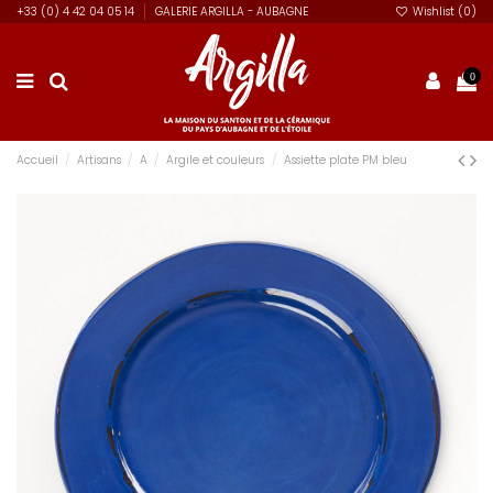
+33 (0) 4 42 04 05 14
GALERIE ARGILLA - AUBAGNE
Wishlist (
0
)
0
Accueil
Artisans
A
Argile et couleurs
Assiette plate PM bleu