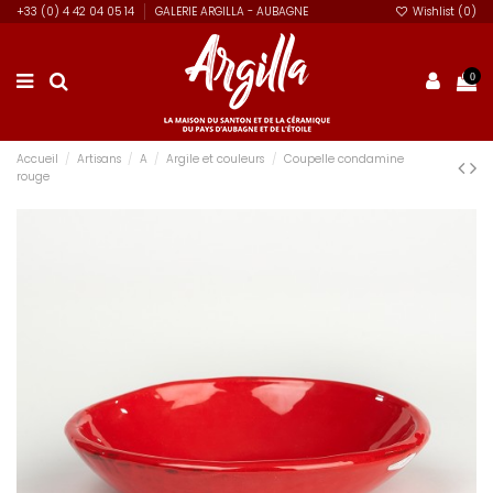
+33 (0) 4 42 04 05 14
GALERIE ARGILLA - AUBAGNE
Wishlist (
0
)
0
Accueil
Artisans
A
Argile et couleurs
Coupelle condamine
rouge