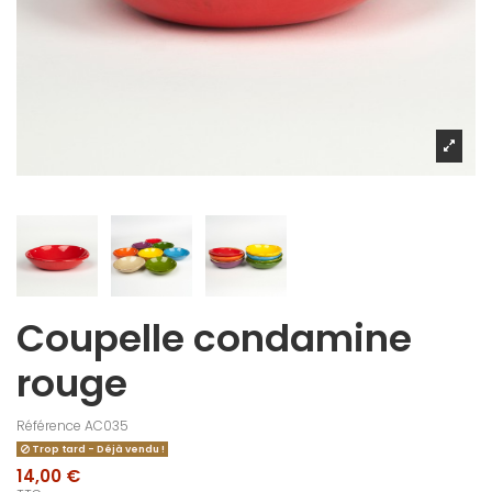
Coupelle condamine
rouge
Référence
AC035
Trop tard - Déjà vendu !
14,00 €