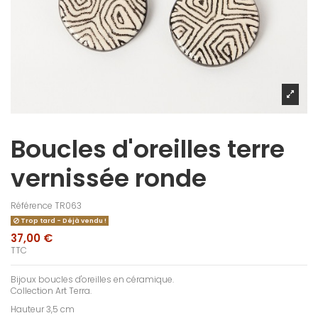
Boucles d'oreilles terre
vernissée ronde
Référence
TR063
Trop tard - Déjà vendu !
37,00 €
TTC
Bijoux boucles d'oreilles en céramique.
Collection Art Terra.
Hauteur 3,5 cm