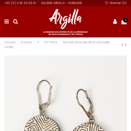
+33 (0) 4 42 04 05 14
GALERIE ARGILLA - AUBAGNE
Wishlist (
0
)
0
Accueil
Artisans
A
Art-Terra
Boucles d'oreilles terre vernissée
ronde