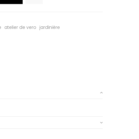
e
atelier de vero
jardinière