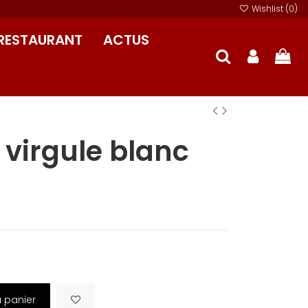
Wishlist (
0
)
RESTAURANT
ACTUS
 virgule blanc
u panier