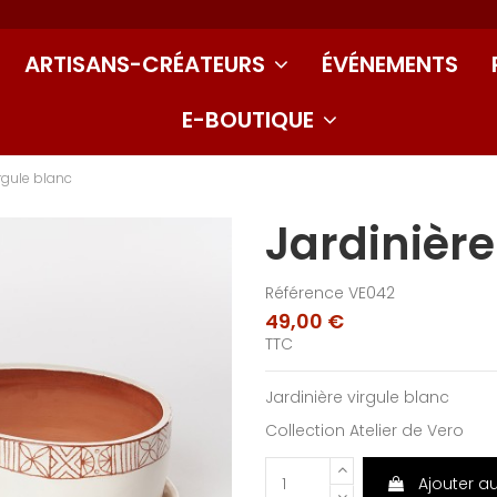
ARTISANS-CRÉATEURS
ÉVÉNEMENTS
E-BOUTIQUE
irgule blanc
Jardinière
Référence
VE042
49,00 €
TTC
Jardinière virgule blanc
Collection Atelier de Vero
Ajouter a