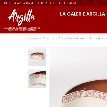
+33 (0) 4 42 04 05 14
GALERIE ARGILLA - AUBAGNE
LA GALERIE ARGILLA
Accueil
Artisans
A
Atelier de Vero
Jardinière v