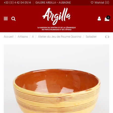
+33 (0) 4 42 04 05 14
GALERIE ARGILLA - AUBAGNE
Wishlist (
0
)
0
Accueil
Artisans
A
Atelier du Jeu de Paume Ocarina
Saladier