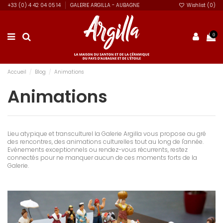
+33 (0) 4 42 04 05 14
GALERIE ARGILLA - AUBAGNE
Wishlist (
0
)
0
Accueil
Blog
Animations
Animations
Lieu atypique et transculturel la Galerie Argilla vous propose au gré
des rencontres, des animations culturelles tout au long de l'année.
Evénements exceptionnels ou rendez-vous récurrents, restez
connectés pour ne manquer aucun de ces moments forts de la
Galerie.