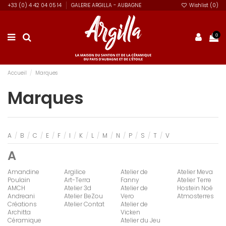
+33 (0) 4 42 04 05 14
GALERIE ARGILLA - AUBAGNE
Wishlist (
0
)
0
Accueil
Marques
Marques
A
/
B
/
C
/
E
/
F
/
I
/
K
/
L
/
M
/
N
/
P
/
S
/
T
/
V
A
Amandine
Argilice
Atelier de
Atelier Meva
Poulain
Art-Terra
Fanny
Atelier Terre
AMCH
Atelier 3d
Atelier de
Hostein Noé
Andreani
Atelier BeZou
Vero
Atmosterres
Créations
Atelier Contat
Atelier de
Architta
Vicken
Céramique
Atelier du Jeu