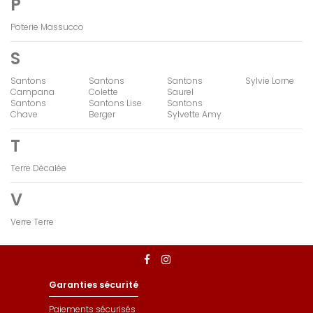
P
Poterie Massucco
S
Santons
Santons
Santons
Sylvie Lorne
Campana
Colette
Saurel
Santons
Santons Lise
Santons
Chave
Berger
Sylvette Amy
T
Terre Décalée
V
Verre Terre
Garanties sécurité
Paiements sécurisés