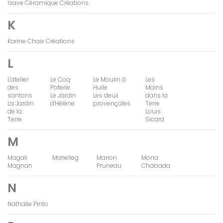
Isave Céramique Créations
K
Karine Chaix Créations
L
L'atelier
Le Coq
Le Moulin à
Les
des
Poterie
Huile
Mains
santons
Le Jardin
Les deux
dans la
La Jardin
d'Hélène
provençales
Terre
de la
Louis
Terre
Sicard
M
Magali
Marielleg
Marion
Mona
Magnan
Pruneau
Chabada
N
Nathalie Pinto