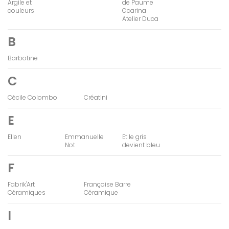
Argile et
de Paume
couleurs
Ocarina
Atelier Duca
B
Barbotine
C
Cécile Colombo
Créatini
E
Ellen
Emmanuelle
Et le gris
Not
devient bleu
F
Fabrik'Art
Françoise Barre
Céramiques
Céramique
I