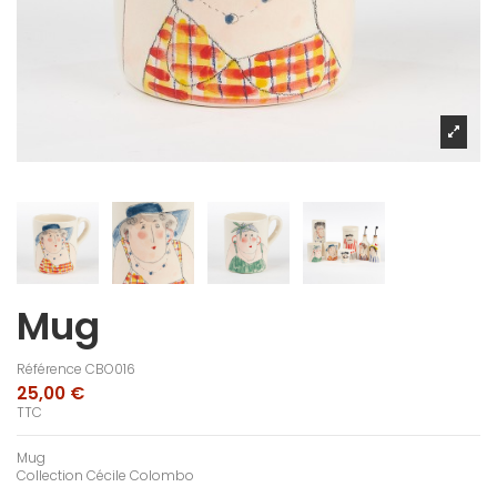
Mug
Référence
CBO016
25,00 €
TTC
Mug
Collection Cécile Colombo