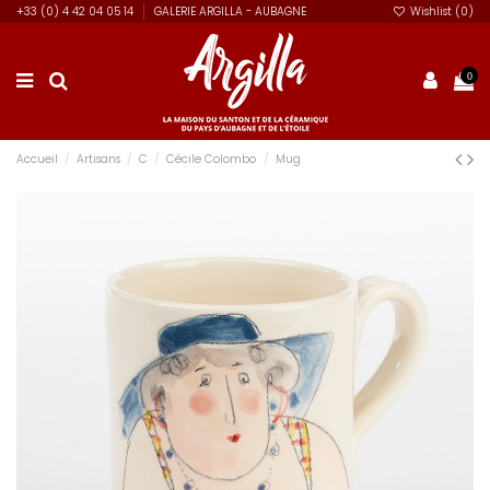
+33 (0) 4 42 04 05 14
GALERIE ARGILLA - AUBAGNE
Wishlist (
0
)
0
Accueil
Artisans
C
Cécile Colombo
Mug