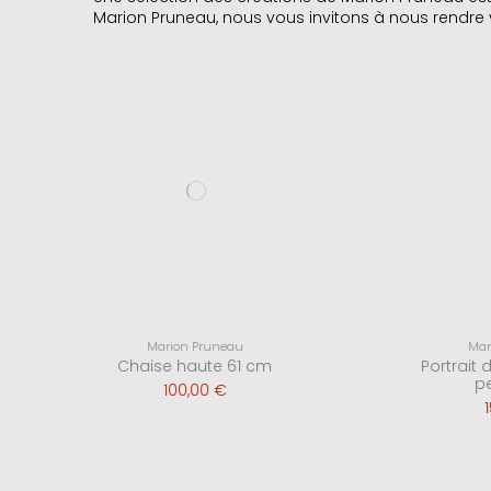
Marion Pruneau, nous vous invitons à nous rendre vis
Marion Pruneau
Chaise haute 61 cm
P
100,00 €