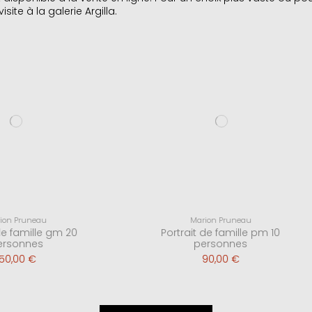
ite à la galerie Argilla.
Marion Pruneau
Marion Pruneau
ortrait de famille gm 20
Portrait de famille pm 
personnes
personnes
150,00 €
90,00 €