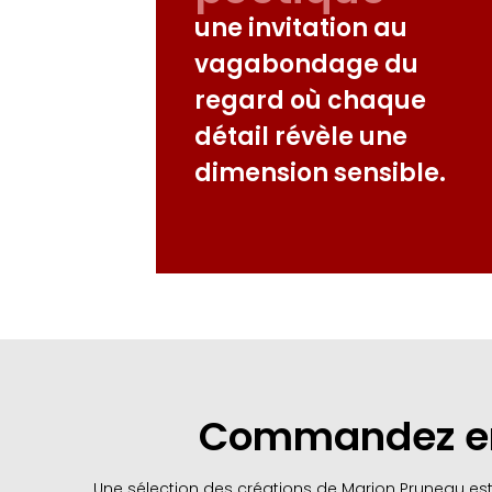
une invitation au
vagabondage du
regard où chaque
détail révèle une
dimension sensible.
Commandez en 
Une sélection des créations de Marion Pruneau est 