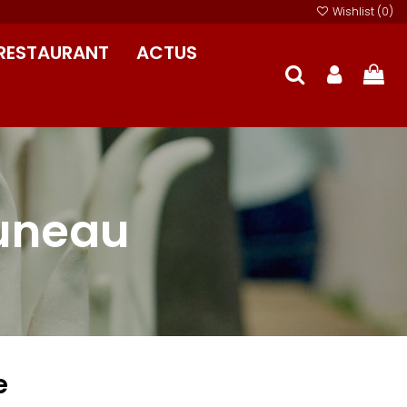
Wishlist (
0
)
RESTAURANT
ACTUS
runeau
e