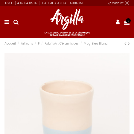
+33 (0) 4 42 04 05 14
GALERIE ARGILLA - AUBAGNE
Wishlist (
0
)
0
Accueil
Artisans
F
Fabrik'Art Céramiques
Mug Bleu Blanc