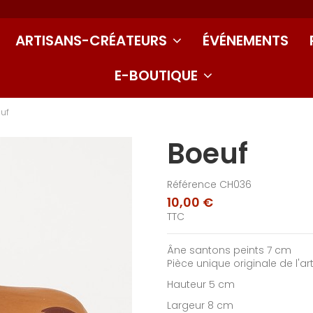
ARTISANS-CRÉATEURS
ÉVÉNEMENTS
E-BOUTIQUE
uf
Boeuf
Référence
CH036
10,00 €
TTC
Âne santons peints 7 cm
Pièce unique originale de l'ar
Hauteur 5 cm
Largeur 8 cm