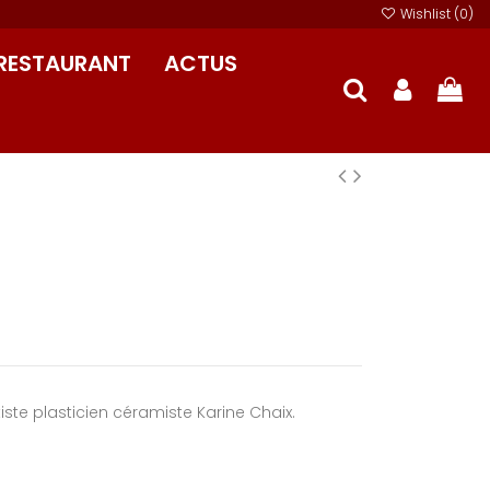
Wishlist (
0
)
RESTAURANT
ACTUS
tiste plasticien céramiste Karine Chaix.