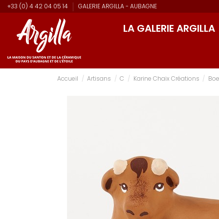
+33 (0) 4 42 04 05 14
GALERIE ARGILLA - AUBAGNE
LA GALERIE ARGILLA
Accueil
Artisans
C
Karine Chaix Créations
Boe