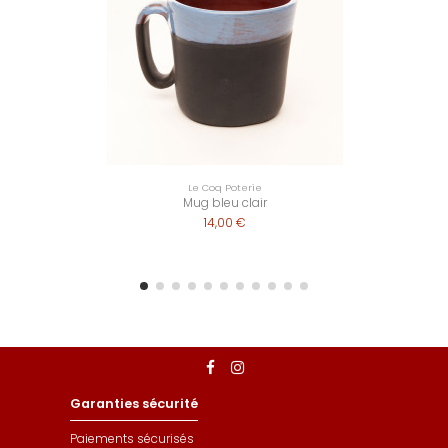
Le Coq Poterie
Mug bleu clair
14,00 €
Garanties sécurité
Paiements sécurisés