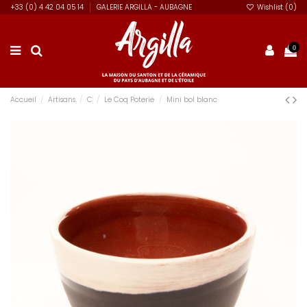
+33 (0) 4 42 04 05 14
GALERIE ARGILLA - AUBAGNE
Wishlist (
0
)
0
Accueil
Artisans
C
Le Coq Poterie
Mini bol blanc