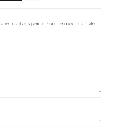
èche
santons peints 7 cm
le moulin à huile