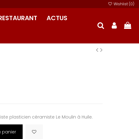
Wishlist (
0
)
RESTAURANT
ACTUS
tiste plasticien céramiste Le Moulin à Huile.
u panier