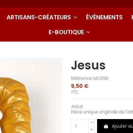
ARTISANS-CRÉATEURS
ÉVÉNEMENTS
E-BOUTIQUE
Jesus
Référence
MO096
9,50 €
TTC
Jesus
Pièce unique originale de l'ar
Ajouter a