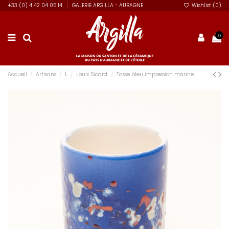
+33 (0) 4 42 04 05 14
GALERIE ARGILLA - AUBAGNE
Wishlist (
0
)
0
Accueil
Artisans
L
Louis Sicard
Tasse bleu impression marine