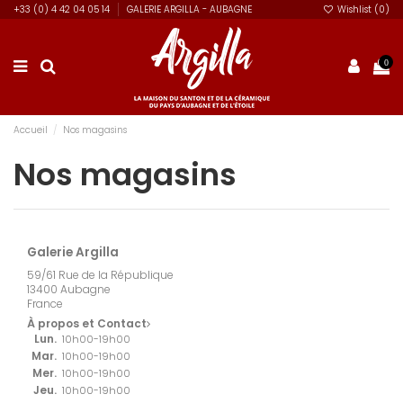
+33 (0) 4 42 04 05 14
GALERIE ARGILLA - AUBAGNE
Wishlist (
0
)
0
Accueil
Nos magasins
Nos magasins
Galerie Argilla
59/61 Rue de la République
13400 Aubagne
France
À propos et Contact
Lun.
10h00-19h00
Mar.
10h00-19h00
Mer.
10h00-19h00
Jeu.
10h00-19h00