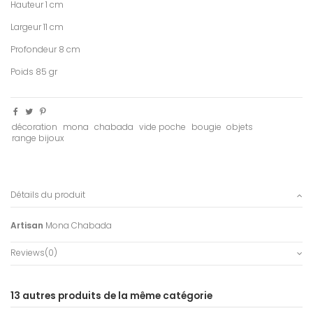
Hauteur 1 cm
Largeur 11 cm
Profondeur 8 cm
Poids 85 gr
décoration
mona
chabada
vide poche
bougie
objets
range bijoux
Détails du produit
Artisan
Mona Chabada
Reviews
(0)
13 autres produits de la même catégorie