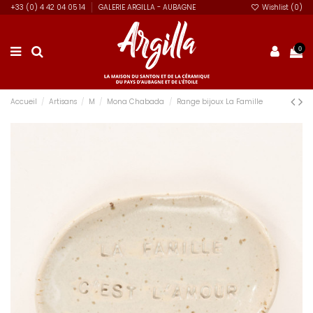
+33 (0) 4 42 04 05 14
GALERIE ARGILLA - AUBAGNE
Wishlist (
0
)
0
Accueil
Artisans
M
Mona Chabada
Range bijoux La Famille