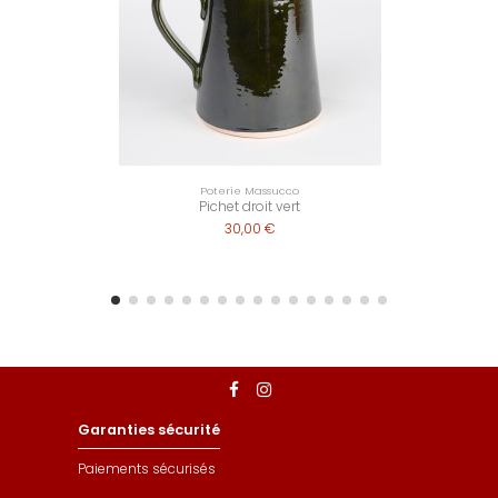
Poterie Massucco
Pichet droit vert
30,00 €
Garanties sécurité
Paiements sécurisés