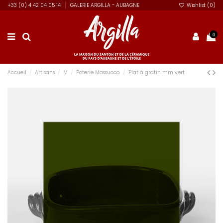
+33 (0) 4 42 04 05 14
GALERIE ARGILLA - AUBAGNE
Wishlist (
0
)
0
Accueil
Artisans
M
Poterie Massucco
Plat à gratin mm vert