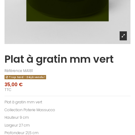
Plat à gratin mm vert
Référence
MA181
Trop tard - Déjà vendu !
35,00 €
TTC
Plat à gratin mm vert
Collection Poterie Massucco
Hauteur 9 cm
Largeur 27 cm
Profondeur 21,5 cm