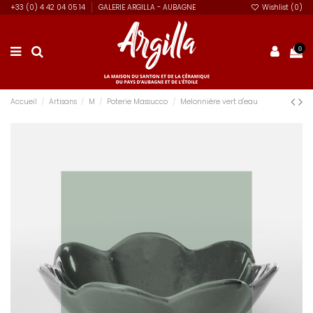
+33 (0) 4 42 04 05 14
GALERIE ARGILLA - AUBAGNE
Wishlist (
0
)
0
Accueil
Artisans
M
Poterie Massucco
Melonnière vert d'eau