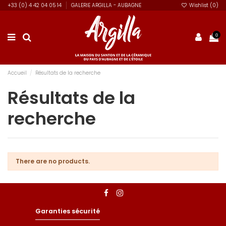
+33 (0) 4 42 04 05 14
GALERIE ARGILLA - AUBAGNE
Wishlist (
0
)
0
Accueil
Résultats de la recherche
Résultats de la
recherche
There are no products.
Garanties sécurité