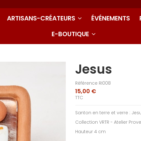
ARTISANS-CRÉATEURS
ÉVÉNEMENTS
E-BOUTIQUE
Jesus
Référence
RI008
15,00 €
TTC
Santon en terre et verre : Jes
Collection VRTR - Atelier Pro
Hauteur 4 cm