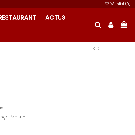
Wishlist (
0
)
RESTAURANT
ACTUS
us
vençal Maurin