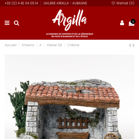
+33 (0) 4 42 04 05 14
GALERIE ARGILLA - AUBAGNE
Wishlist (
0
)
0
Accueil
Artisans
A
Atelier 3d
Crèche