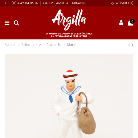
+33 (0) 4 42 04 05 14
GALERIE ARGILLA - AUBAGNE
Wishlist (
0
)
0
Accueil
Artisans
A
Atelier 3d
Marin