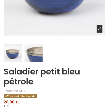
Saladier petit bleu
pétrole
Référence
AT017
Trop tard - Déjà vendu !
28,00 €
TTC