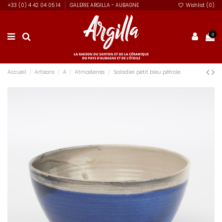
+33 (0) 4 42 04 05 14
GALERIE ARGILLA - AUBAGNE
Wishlist (
0
)
0
Accueil
Artisans
A
Atmosterres
Saladier petit bleu pétrole