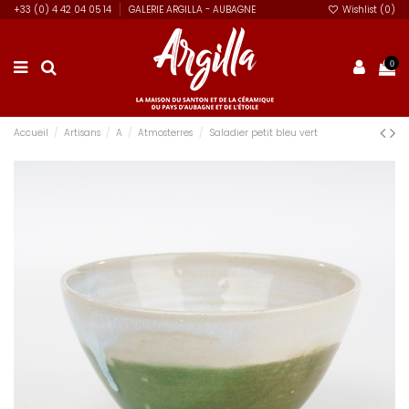
+33 (0) 4 42 04 05 14
GALERIE ARGILLA - AUBAGNE
Wishlist (
0
)
0
Accueil
Artisans
A
Atmosterres
Saladier petit bleu vert