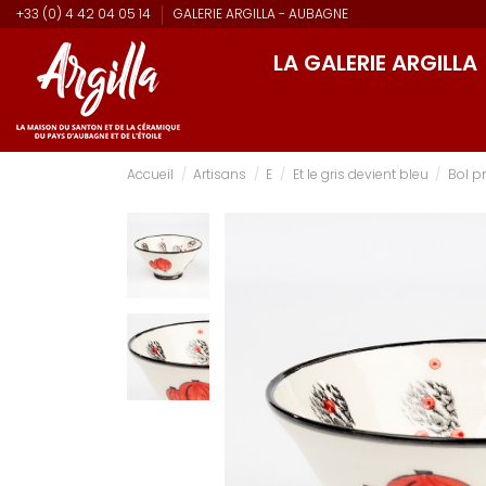
+33 (0) 4 42 04 05 14
GALERIE ARGILLA - AUBAGNE
LA GALERIE ARGILLA
Accueil
Artisans
E
Et le gris devient bleu
Bol 