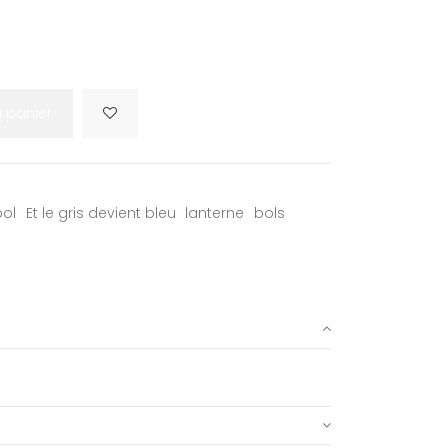
u panier
bol
Et le gris devient bleu
lanterne
bols