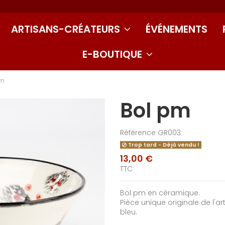
ARTISANS-CRÉATEURS
ÉVÉNEMENTS
E-BOUTIQUE
pm
Bol pm
Référence
GR003
Trop tard - Déjà vendu !
13,00 €
TTC
Bol pm en céramique.
Pièce unique originale de l'art
bleu.