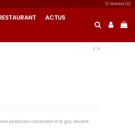
Wishlist (
0
)
RESTAURANT
ACTUS
iste plasticien céramiste Et le gris devient