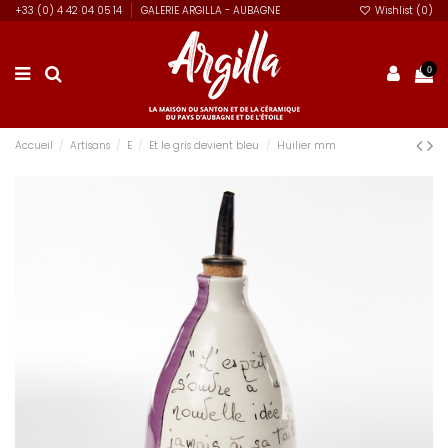
+33 (0) 4 42 04 05 14
GALERIE ARGILLA - AUBAGNE
Wishlist (
0
)
0
Accueil
Artisans
E
Et le gris devient bleu
Huilier mm