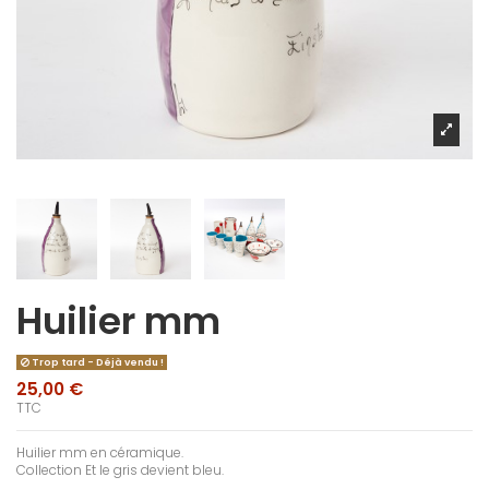
Huilier mm
Trop tard - Déjà vendu !
25,00 €
TTC
Huilier mm en céramique.
Collection Et le gris devient bleu.