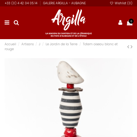
+33 (0) 4 42 04 05 14
GALERIE ARGILLA - AUBAGNE
Wishlist (
0
)
0
Accueil
Artisans
J
Le Jardin de la Terre
Totem oiseau blanc et
rouge