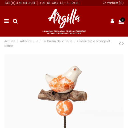
+33 (0) 4 42 04 05 14
GALERIE ARGILLA - AUBAGNE
Wishlist (
0
)
0
Accueil
Artisans
J
Le Jardin de la Terre
Oiseau socle orange et
blanc