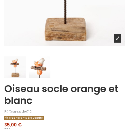
Oiseau socle orange et
blanc
Référence
JA012
Trop tard - Déjà vendu !
35,00 €