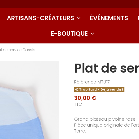
ARTISANS-CRÉATEURS
ÉVÉNEMENTS
E-BOUTIQUE
at de service Cassis
Plat de se
Référence
MT017
Trop tard - Déjà vendu !
30,00 €
TTC
Grand plateau pivoine rose
Pièce unique originale de l'a
Terre.