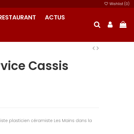
Wishlist (
0
)
RESTAURANT
ACTUS
rvice Cassis
rtiste plasticien céramiste Les Mains dans la