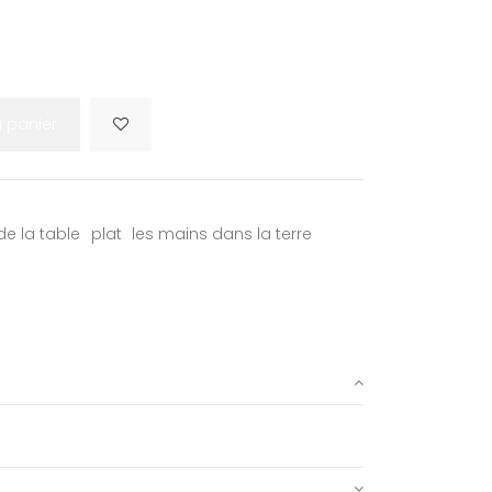
u panier
de la table
plat
les mains dans la terre