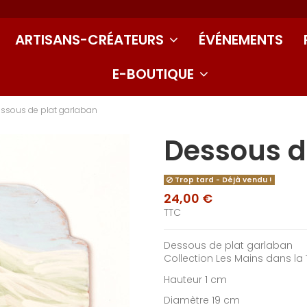
ARTISANS-CRÉATEURS
ÉVÉNEMENTS
E-BOUTIQUE
ssous de plat garlaban
Dessous d
Trop tard - Déjà vendu !
24,00 €
TTC
Dessous de plat garlaban
Collection Les Mains dans la 
Hauteur 1 cm
Diamètre 19 cm