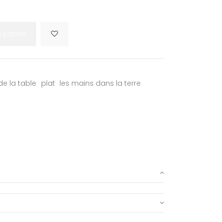
u panier
de la table
plat
les mains dans la terre