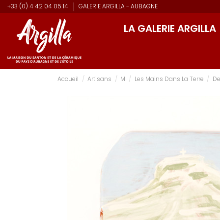
+33 (0) 4 42 04 05 14
GALERIE ARGILLA - AUBAGNE
LA GALERIE ARGILLA
Accueil
Artisans
M
Les Mains Dans La Terre
De