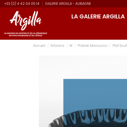
+33 (0) 4 42 04 05 14
GALERIE ARGILLA - AUBAGNE
LA GALERIE ARGILLA
Accueil
Artisans
M
Poterie Massucco
Plat tou