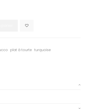
u panier
succo
plat à tourte
turquoise