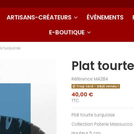
ARTISANS-CRÉATEURS
ÉVÉNEMENTS
E-BOUTIQUE
rte turquoise
Plat tourt
Référence
MA284
Trop tard - Déjà vendu !
40,00 €
TTC
Plat tourte turquoise
Collection Poterie Massucco
Hauteur 5 cm