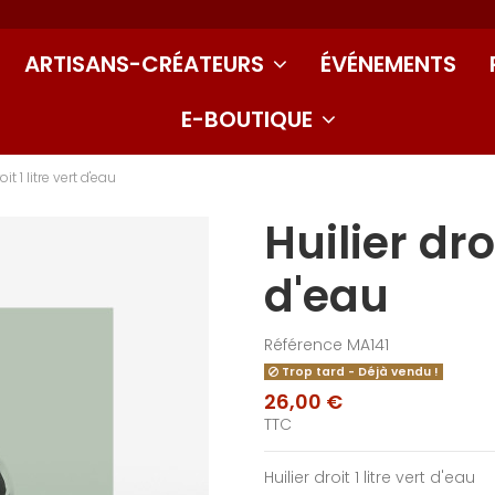
ARTISANS-CRÉATEURS
ÉVÉNEMENTS
E-BOUTIQUE
oit 1 litre vert d'eau
Huilier droi
d'eau
Référence
MA141
Trop tard - Déjà vendu !
26,00 €
TTC
Huilier droit 1 litre vert d'eau