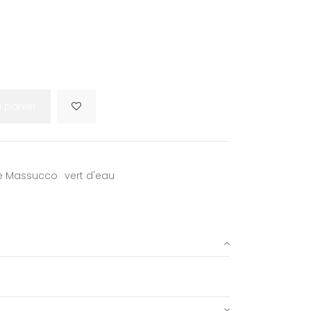
u panier
ie Massucco
vert d'eau