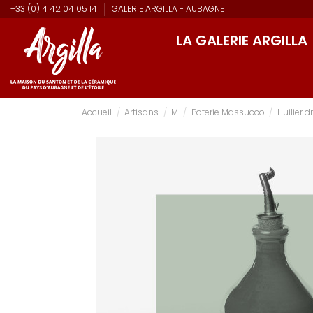
+33 (0) 4 42 04 05 14
GALERIE ARGILLA - AUBAGNE
LA GALERIE ARGILLA
Accueil
Artisans
M
Poterie Massucco
Huilier dr