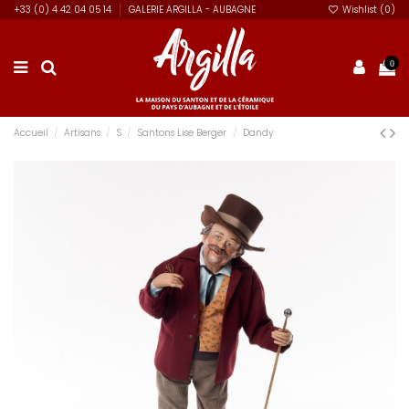
+33 (0) 4 42 04 05 14
GALERIE ARGILLA - AUBAGNE
Wishlist (
0
)
0
Accueil
Artisans
S
Santons Lise Berger
Dandy