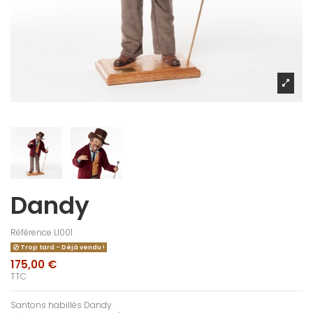
Dandy
Référence
LI001
Trop tard - Déjà vendu !
175,00 €
TTC
Santons habillés Dandy