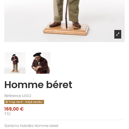
Homme béret
Référence
LI002
Trop tard - Déjà vendu !
169,00 €
TTC
Santons habillés Homme béret