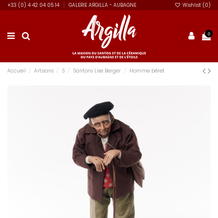
+33 (0) 4 42 04 05 14
GALERIE ARGILLA - AUBAGNE
Wishlist (
0
)
0
Accueil
Artisans
S
Santons Lise Berger
Homme béret