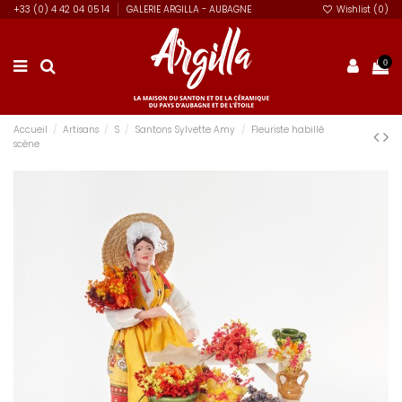
+33 (0) 4 42 04 05 14
GALERIE ARGILLA - AUBAGNE
Wishlist (
0
)
0
Accueil
Artisans
S
Santons Sylvette Amy
Fleuriste habillé
scène