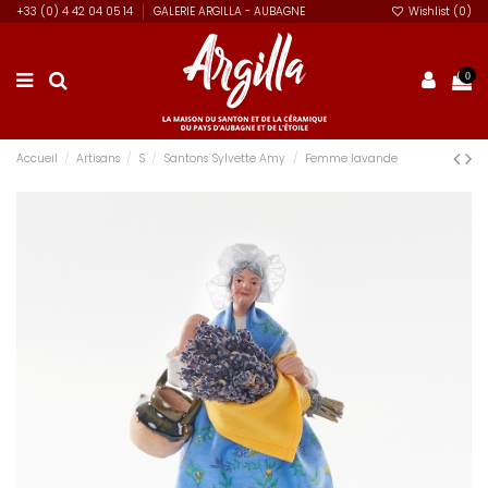
+33 (0) 4 42 04 05 14
GALERIE ARGILLA - AUBAGNE
Wishlist (
0
)
0
Accueil
Artisans
S
Santons Sylvette Amy
Femme lavande