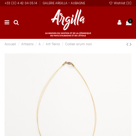
+33 (0) 4 42 04 05 14
GALERIE ARGILLA - AUBAGNE
Wishlist (
0
)
0
Accueil
Artisans
A
Art-Terra
Collier arum noir