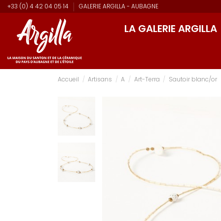
+33 (0) 4 42 04 05 14
GALERIE ARGILLA - AUBAGNE
LA GALERIE ARGILLA
Accueil
Artisans
A
Art-Terra
Sautoir blanc/or