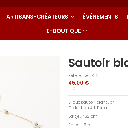
ARTISANS-CRÉATEURS
ÉVÉNEMENTS
E-BOUTIQUE
Sautoir bl
Référence
TR113
45,00 €
TTC
Bijoux sautoir blanc/or
Collection Art Terra.
Largeur 32 cm
Poids : 15 gr.