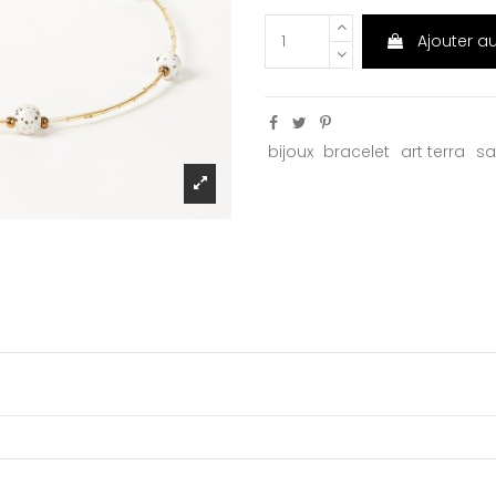
Ajouter a
bijoux
bracelet
art terra
sa