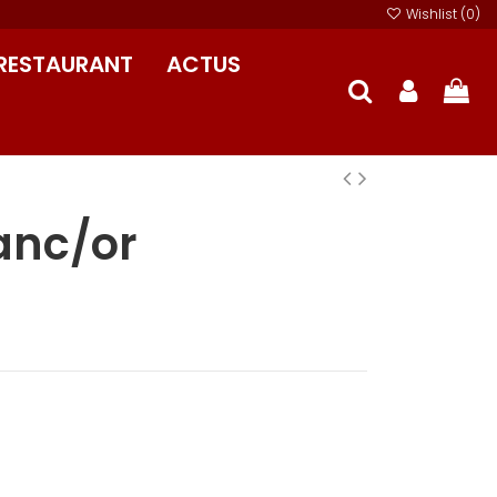
Wishlist (
0
)
RESTAURANT
ACTUS
anc/or