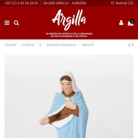
+33 (0) 4 42 04 05 14
GALERIE ARGILLA - AUBAGNE
Wishlist (
0
)
0
Accueil
Artisans
S
Santons Campana
Marie 5