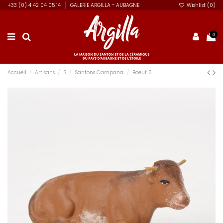
+33 (0) 4 42 04 05 14
GALERIE ARGILLA - AUBAGNE
Wishlist (
0
)
0
Accueil
Artisans
S
Santons Campana
Boeuf 5