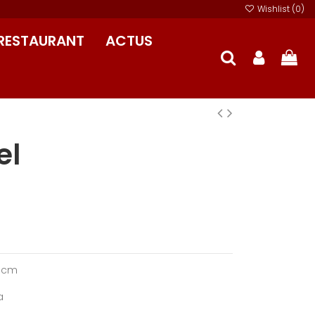
Wishlist (
0
)
RESTAURANT
ACTUS
el
5 cm
a