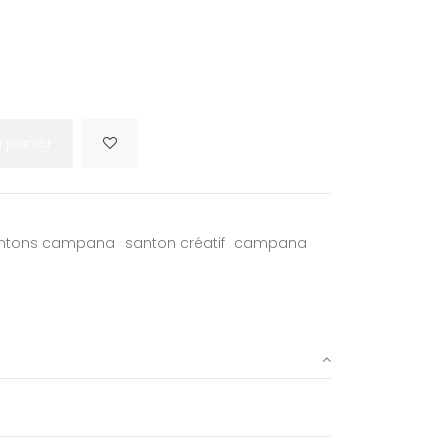
u panier
ntons campana
santon créatif
campana